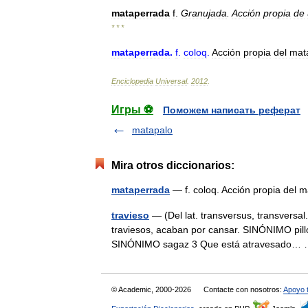
mataperrada
f
.
Granujada
.
Acción
propia
de
* * *
mataperrada
.
f
.
coloq
.
Acción
propia
del
mat
Enciclopedia
Universal
.
2012
.
Игры ⚽
Поможем написать реферат
matapalo
Mira otros diccionarios:
mataperrada
— f. coloq. Acción propia del
travieso
— (Del lat. transversus, transversal
traviesos, acaban por cansar. SINÓNIMO pillo
SINÓNIMO sagaz 3 Que está atravesado
© Academic, 2000-2026
Contacte con nosotros:
Apoyo 