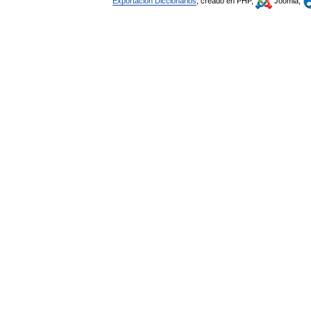
Exportación Diccionarios
, creado en PHP,
Joomla,