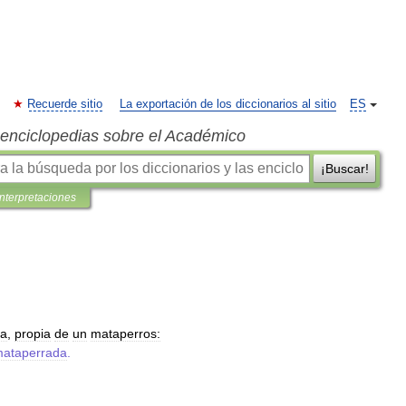
Recuerde sitio
La exportación de los diccionarios al sitio
ES
s enciclopedias sobre el Académico
¡Buscar!
interpretaciones
ra
,
propia
de
un
mataperros:
ataperrada
.