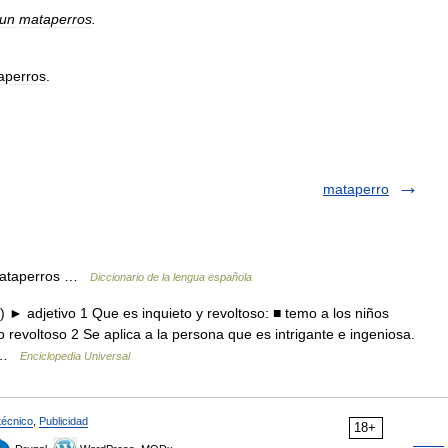
un
mataperros
.
aperros
.
mataperro
 mataperros …
Diccionario de la lengua española
.) ► adjetivo 1 Que es inquieto y revoltoso: ■ temo a los niños
 revoltoso 2 Se aplica a la persona que es intrigante e ingeniosa.
… …
Enciclopedia Universal
técnico
,
Publicidad
18+