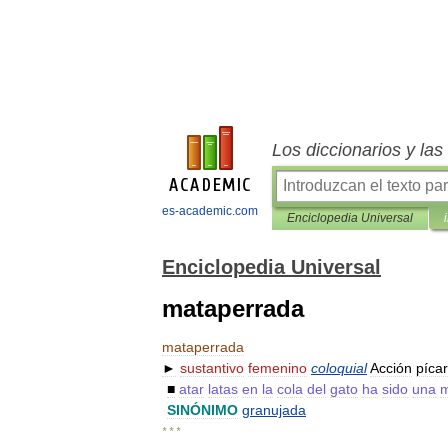
Los diccionarios y la
es-academic.com
Enciclopedia Universal
Enciclopedia Universal
mataperrada
mataperrada
►
sustantivo
femenino
coloquial
Acción
píca
■
atar
latas
en
la
cola
del
gato
ha
sido
una
m
SINÓNIMO
granujada
* * *